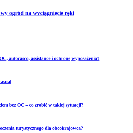
y ogród na wyciągnięcie ręki
C, autocasco, assistance i ochronę wyposażenia?
casual
dem bez OC – co zrobić w takiej sytuacji?
eczenia turystycznego dla obcokrajowca?