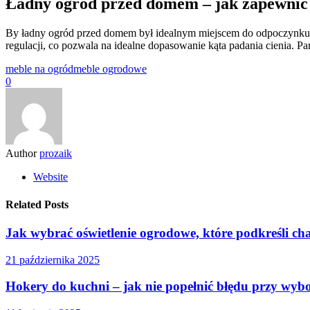
Ładny ogród przed domem – jak zapewnić 
By ładny ogród przed domem był idealnym miejscem do odpoczynku, 
regulacji, co pozwala na idealne dopasowanie kąta padania cienia. P
meble na ogród
meble ogrodowe
0
Author
prozaik
Website
Related Posts
Jak wybrać oświetlenie ogrodowe, które podkreśli ch
21 października 2025
Hokery do kuchni – jak nie popełnić błędu przy wyb