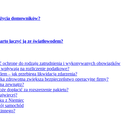
u życia domowników?
warto łączyć ją ze światłowodem?
rać ochronę do rodzaju zatrudnienia i wykonywanych obowiązków
k wpływają na rozliczenie podatkowe?
em – jak przebiega likwidacja zdarzenia?
ka zdrowotna zwiększa bezpieczeństwo operacyjne firmy?
na zewnątrz?
że dopłacić za rozszerzenie pakietu?
najwięcej?
tku z Niemiec
wój samochód
zinnego?