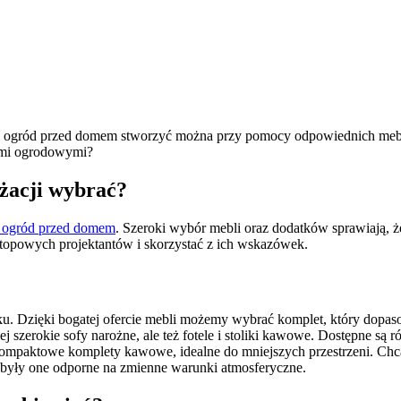
y ogród przed domem stworzyć można przy pomocy odpowiednich mebli
ami ogrodowymi?
żacji wybrać?
 ogród przed domem
. Szeroki wybór mebli oraz dodatków sprawiają,
 topowych projektantów i skorzystać z ich wskazówek.
u. Dzięki bogatej ofercie mebli możemy wybrać komplet, który dopas
szerokie sofy narożne, ale też fotele i stoliki kawowe. Dostępne są
kompaktowe komplety kawowe, idealne do mniejszych przestrzeni. Chcąc 
 były one odporne na zmienne warunki atmosferyczne.