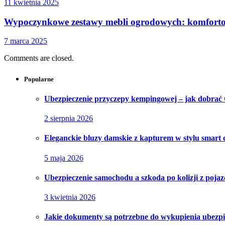
11 kwietnia 2025
Wypoczynkowe zestawy mebli ogrodowych: komfortow
7 marca 2025
Comments are closed.
Popularne
Ubezpieczenie przyczepy kempingowej – jak dobrać O
2 sierpnia 2026
Eleganckie bluzy damskie z kapturem w stylu smart 
5 maja 2026
Ubezpieczenie samochodu a szkoda po kolizji z pojaz
3 kwietnia 2026
Jakie dokumenty są potrzebne do wykupienia ubezpi