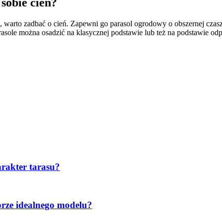
sobie cień?
warto zadbać o cień. Zapewni go parasol ogrodowy o obszernej czas
arasole można osadzić na klasycznej podstawie lub też na podstawie o
arakter tarasu?
orze idealnego modelu?