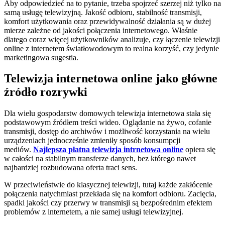
Aby odpowiedzieć na to pytanie, trzeba spojrzeć szerzej niż tylko na
samą usługę telewizyjną. Jakość odbioru, stabilność transmisji,
komfort użytkowania oraz przewidywalność działania są w dużej
mierze zależne od jakości połączenia internetowego. Właśnie
dlatego coraz więcej użytkowników analizuje, czy łączenie telewizji
online z internetem światłowodowym to realna korzyść, czy jedynie
marketingowa sugestia.
Telewizja internetowa online jako główne
źródło rozrywki
Dla wielu gospodarstw domowych telewizja internetowa stała się
podstawowym źródłem treści wideo. Oglądanie na żywo, cofanie
transmisji, dostęp do archiwów i możliwość korzystania na wielu
urządzeniach jednocześnie zmieniły sposób konsumpcji
mediów.
Najlepsza płatna telewizja intrnetowa online
opiera się
w całości na stabilnym transferze danych, bez którego nawet
najbardziej rozbudowana oferta traci sens.
W przeciwieństwie do klasycznej telewizji, tutaj każde zakłócenie
połączenia natychmiast przekłada się na komfort odbioru. Zacięcia,
spadki jakości czy przerwy w transmisji są bezpośrednim efektem
problemów z internetem, a nie samej usługi telewizyjnej.