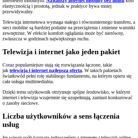
internetem mobilnym.
Najtańszy internet mobilny bez limitu
kusi
elastycznością i prostotą, jednak w praktyce bywa mniej
przewidywalny.
Telewizja internetowa wymaga stałego i równomiernego transferu, a
sieci mobilne są bardziej podatne na przeciążenia i zmienne warunki
zewnętrzne. W efekcie komfort oglądania może być nierówny,
zwłaszcza w godzinach największego ruchu.
Telewizja i internet jako jeden pakiet
Coraz popularniejsze stają się rozwiązania łączone, takie
jak
telewizja i internet najlepsza oferta
. W takich pakietach
światłowód pełni rolę stabilnego fundamentu, na którym opiera się
cała usługa multimedialna.
Dzięki temu użytkownik otrzymuje spójne środowisko, w którym
internet i telewizja wzajemnie się uzupełniają, zamiast konkurować
o zasoby sieciowe.
Liczba użytkowników a sens łączenia
usług
Im więcej osób korzysta jednocześnie z internetu i telewizji online,