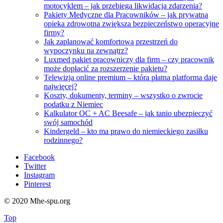
motocyklem – jak przebiega likwidacja zdarzenia?
Pakiety Medyczne dla Pracowników – jak prywatna
opieka zdrowotna zwiększa bezpieczeństwo operacyjne
firmy?
Jak zaplanować komfortową przestrzeń do
wypoczynku na zewnątrz?
Luxmed pakiet pracowniczy dla firm – czy pracownik
może dopłacić za rozszerzenie pakietu?
Telewizja online premium – która płatna platforma daje
najwięcej?
Koszty, dokumenty, terminy – wszystko o zwrocie
podatku z Niemiec
Kalkulator OC + AC Beesafe – jak tanio ubezpieczyć
swój samochód
Kindergeld – kto ma prawo do niemieckiego zasiłku
rodzinnego?
Facebook
Twitter
Instagram
Pinterest
© 2020 Mhe-spu.org
Top