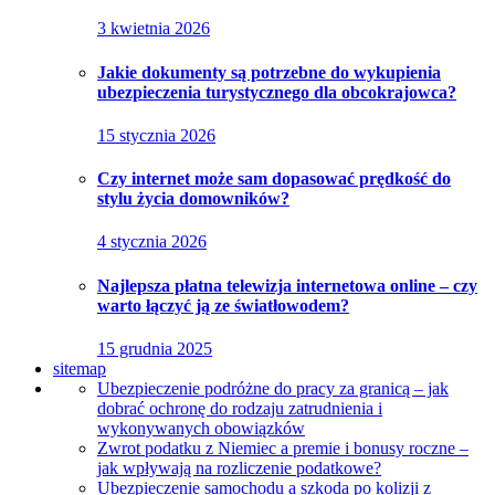
3 kwietnia 2026
Jakie dokumenty są potrzebne do wykupienia
ubezpieczenia turystycznego dla obcokrajowca?
15 stycznia 2026
Czy internet może sam dopasować prędkość do
stylu życia domowników?
4 stycznia 2026
Najlepsza płatna telewizja internetowa online – czy
warto łączyć ją ze światłowodem?
15 grudnia 2025
sitemap
Ubezpieczenie podróżne do pracy za granicą – jak
dobrać ochronę do rodzaju zatrudnienia i
wykonywanych obowiązków
Zwrot podatku z Niemiec a premie i bonusy roczne –
jak wpływają na rozliczenie podatkowe?
Ubezpieczenie samochodu a szkoda po kolizji z