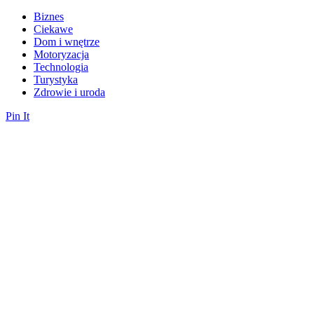
Biznes
Ciekawe
Dom i wnętrze
Motoryzacja
Technologia
Turystyka
Zdrowie i uroda
Pin It