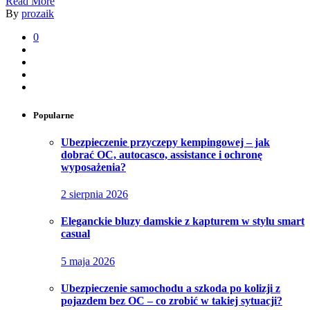
Read More
By
prozaik
0
Popularne
Ubezpieczenie przyczepy kempingowej – jak
dobrać OC, autocasco, assistance i ochronę
wyposażenia?
2 sierpnia 2026
Eleganckie bluzy damskie z kapturem w stylu smart
casual
5 maja 2026
Ubezpieczenie samochodu a szkoda po kolizji z
pojazdem bez OC – co zrobić w takiej sytuacji?